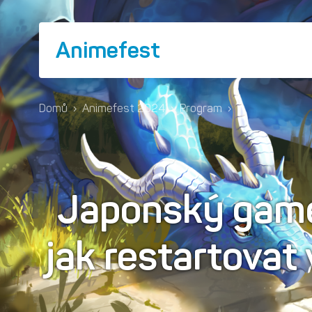
Animefest
Domů
›
Animefest 2024
›
Program
›
Japonský game
jak restartovat 