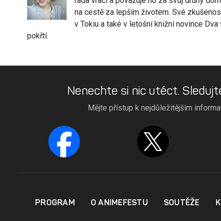
ráda vrací a považuje ho za svůj druhý dom
na cestě za lepším životem. Své zkušeno
v Tokiu a také v letošní knižní novince Dv
pokřtí.
Nenechte si nic utéct. Sledujt
Mějte přístup k nejdůležitějším inform
PROGRAM
O ANIMEFESTU
SOUTĚŽE
K