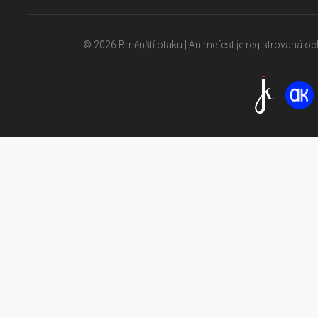
© 2026 Brněnští otaku | Animefest je registrovaná 