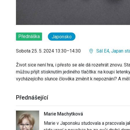
Přednáška
Japonsko
Sobota 25. 5. 2024 13:30–14:30
Sál E4, Japan st
Život sice není hra, i přesto se ale dá rozehrát znovu. St
můžou přijít stisknutím jediného tlačítka: na koupi let
vycházejícího slunce člověka změnit k nepoznání? A měli
Přednášející
Marie Machytková
Marie v Japonsku studovala a pracovala ja