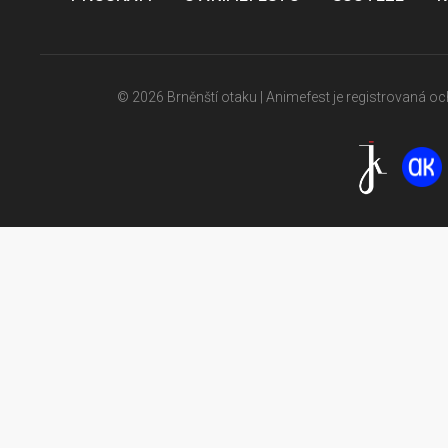
© 2026 Brněnští otaku | Animefest je registrovaná 