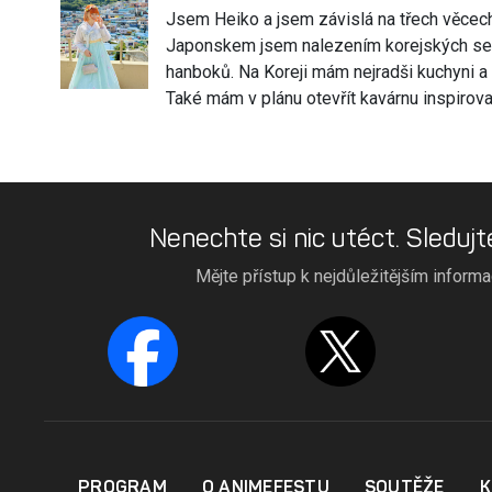
Jsem Heiko a jsem závislá na třech věcech-
Japonskem jsem nalezením korejských seri
hanboků. Na Koreji mám nejradši kuchyni a 
Také mám v plánu otevřít kavárnu inspirova
Nenechte si nic utéct. Sledujt
Mějte přístup k nejdůležitějším inform
PROGRAM
O ANIMEFESTU
SOUTĚŽE
K