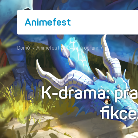
Animefest
Domů
›
Animefest 2024
›
Program
›
K-drama: pr
fikc