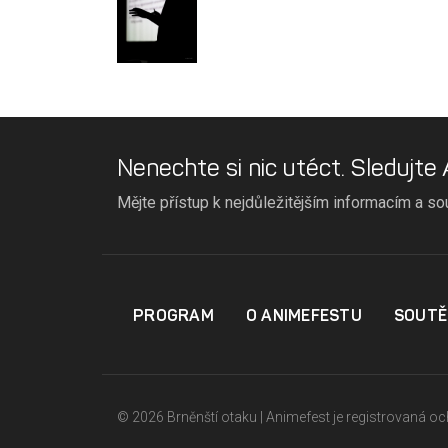
Nenechte si nic utéct. Sledujte
Mějte přístup k nejdůležitějším informacím a so
PROGRAM
O ANIMEFESTU
SOUTĚ
© 2026 Brněnští otaku | Animefest je registrovaná 