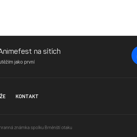
 Animefest na sítích
utěžím jako první
ŽE
KONTAKT
ochranná známka spolku Brněnští otaku