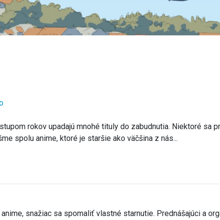
o
postupom rokov upadajú mnohé tituly do zabudnutia. Niektoré sa
e spolu anime, ktoré je staršie ako väčšina z nás...
v anime, snažiac sa spomaliť vlastné starnutie. Prednášajúci a or