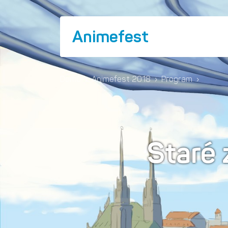
Animefest
Domů
›
Animefest 2018
›
Program
›
Staré 