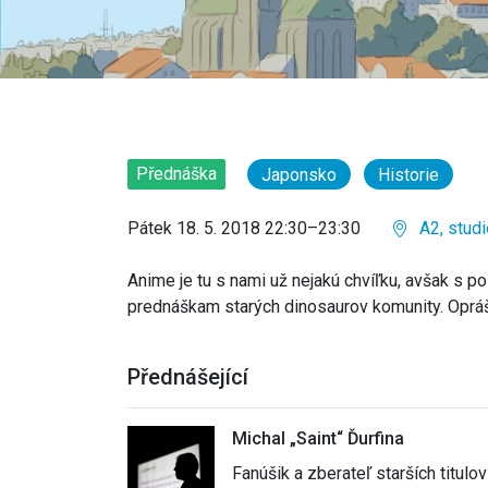
Přednáška
Japonsko
Historie
Pátek 18. 5. 2018 22:30–23:30
A2, studi
Anime je tu s nami už nejakú chvíľku, avšak s 
prednáškam starých dinosaurov komunity. Oprášm
Přednášející
Michal „Saint“ Ďurfina
Fanúšik a zberateľ starších titulo