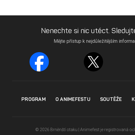
Nenechte si nic utéct. Sledujt
Mějte přístup k nejdůležitějším inform
PROGRAM
O ANIMEFESTU
SOUTĚŽE
K
© 2026 Brněnští otaku | Animefest je registrovaná 