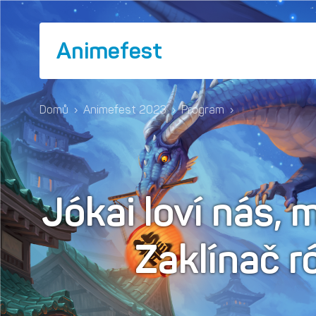
Animefest
Domů
›
Animefest 2023
›
Program
›
Jókai loví nás, 
Zaklínač 