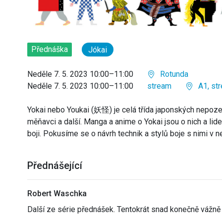
Přednáška
Jókai
Neděle 7. 5. 2023 10:00–11:00
Rotunda
Neděle 7. 5. 2023 10:00–11:00
stream
A1, st
Yokai nebo Youkai (妖怪) je celá třída japonských nepoz
měňavci a další. Manga a anime o Yokai jsou o nich a lidec
boji. Pokusíme se o návrh technik a stylů boje s nimi v nej
Přednášející
Robert Waschka
Další ze série přednášek. Tentokrát snad konečně vážně 