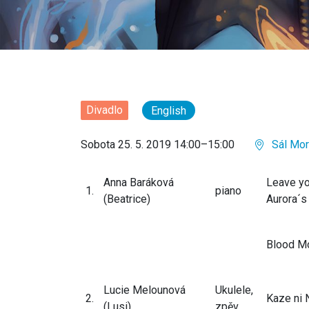
Divadlo
English
Sobota 25. 5. 2019 14:00–15:00
Sál Mor
Anna Baráková
Leave yo
1.
piano
(Beatrice)
Aurora´
Blood M
Lucie Melounová
Ukulele,
2.
Kaze ni 
(Lusi)
zpěv