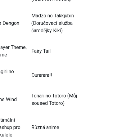
Madžo no Takkjúbin
o Dengon
(Doručovací služba
čarodějky Kiki)
layer Theme,
Fairy Tail
eme
giri no
Durarara!!
Tonari no Totoro (Můj
the Wind
soused Totoro)
ltimátní
ashup pro
Různá anime
kulele