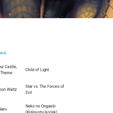
ava
ur Castle,
Child of Light
s Theme
Star vs. The Forces of
oon Waltz
Evil
Neko no Ongaeši
Naru
(Království koček),