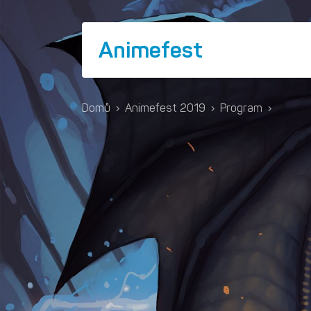
Animefest
Domů
›
Animefest 2019
›
Program
›