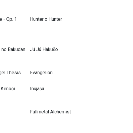
e - Op. 1
Hunter x Hunter
 no Bakudan
Jú Jú Hakušo
gel Thesis
Evangelion
o Kimoči
Inujaša
Fullmetal Alchemist