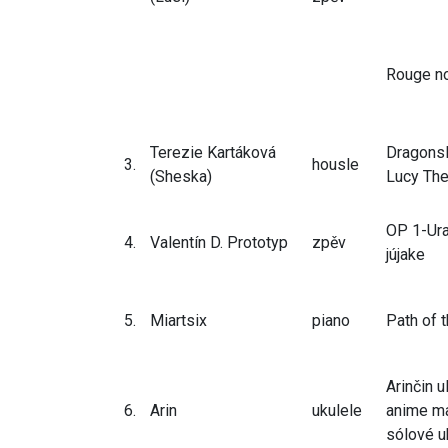
Rouge n
Terezie Kartáková
Dragons
3.
housle
(Sheska)
Lucy Th
OP 1-Ura
4.
Valentín D. Prototyp
zpěv
jújake
5.
Miartsix
piano
Path of 
Arinčin u
6.
Arin
ukulele
anime m
sólové u