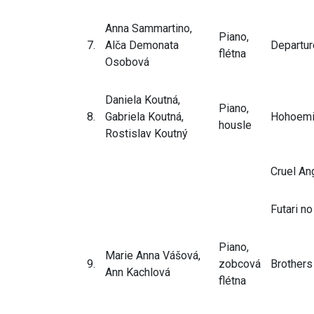
Anna Sammartino,
Piano,
7.
Alča Demonata
Departur
flétna
Osobová
Daniela Koutná,
Piano,
8.
Gabriela Koutná,
Hohoemi
housle
Rostislav Koutný
Cruel An
Futari n
Piano,
Marie Anna Vášová,
9.
zobcová
Brothers
Ann Kachlová
flétna