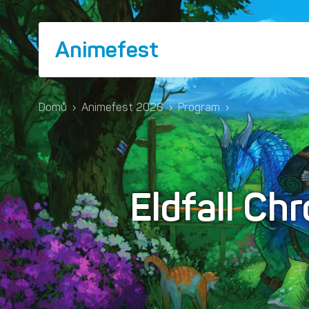
Animefest
Domů
›
Animefest 2026
›
Program
›
Eldfall Chr