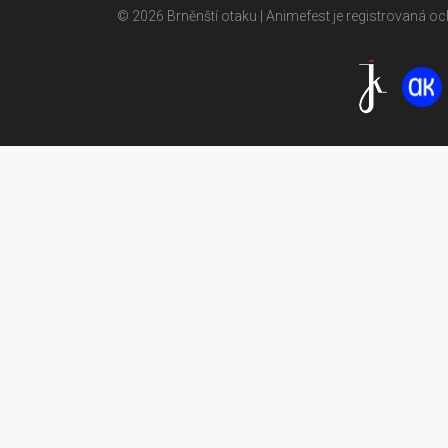
© 2026 Brněnští otaku | Animefest je registrovaná 