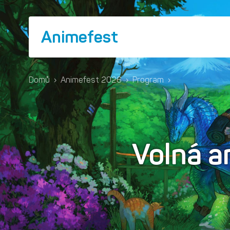
Animefest
Domů
›
Animefest 2026
›
Program
›
Volná a