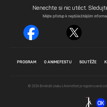
Nenechte si nic utéct. Sledujt
Mějte přístup k nejdůležitějším inform
PROGRAM
O ANIMEFESTU
SOUTĚŽE
K
© 2026 Brněnští otaku | Animefest je registrovaná 