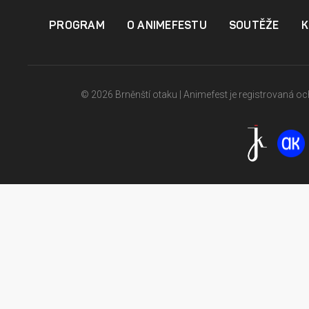
PROGRAM
O ANIMEFESTU
SOUTĚŽE
K
© 2026 Brněnští otaku | Animefest je registrovaná 