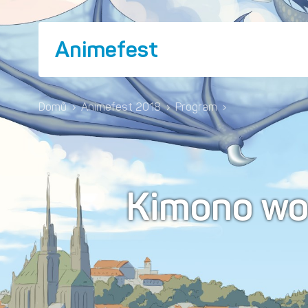
Animefest
Domů
›
Animefest 2018
›
Program
›
Kimono wo