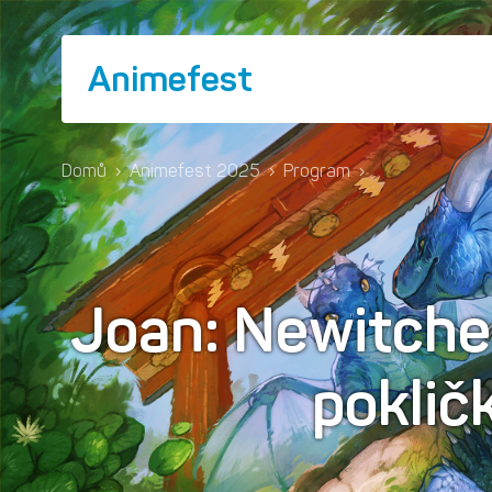
Animefest
Domů
›
Animefest 2025
›
Program
›
Joan: Newitche
poklič