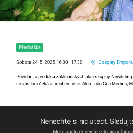
Přednáška
Sobota 24. 5. 2025 16:30–17:30
Cosplay Emporiu
Povídání o produkci zaklínačských akcí skupiny Newitcherpa
co vás tam čeká a mnohem více. Akce jako Con Morhen, Mo
Nenechte si nic utéct. Sledujt
Mějte přístup k nejdůležitějším inform