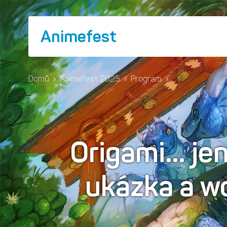
Animefest
Domů
›
Animefest 2025
›
Program
›
Origami… jen 
ukázka a w