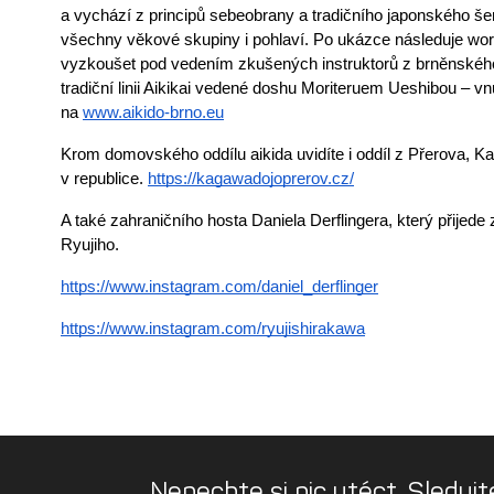
a vychází z principů sebeobrany a tradičního japonského šer
všechny věkové skupiny i pohlaví. Po ukázce následuje wor
vyzkoušet pod vedením zkušených instruktorů z brněnského od
tradiční linii Aikikai vedené doshu Moriteruem Ueshibou – vn
na
www.aikido-brno.eu
Krom domovského oddílu aikida uvidíte i oddíl z Přerova, Kag
v republice.
https://kagawadojoprerov.cz/
A také zahraničního hosta Daniela Derflingera, který přijede
Ryujiho.
https://www.instagram.com/daniel_derflinger
https://www.instagram.com/ryujishirakawa
Nenechte si nic utéct. Sledujt