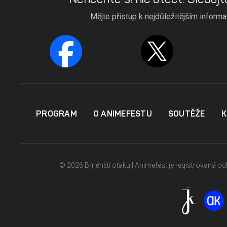
Mějte přístup k nejdůležitějším inform
PROGRAM
O ANIMEFESTU
SOUTĚŽE
K
© 2026 Brněnští otaku | Animefest je registrovaná 