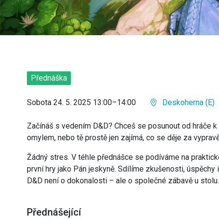
Přednáška
Sobota 24. 5. 2025 13:00–14:00
Deskoherna (E)
Začínáš s vedením D&D? Chceš se posunout od hráče k vy
omylem, nebo tě prostě jen zajímá, co se děje za vypr
Žádný stres. V téhle přednášce se podíváme na praktické
první hry jako Pán jeskyně. Sdílíme zkušenosti, úspěchy 
D&D není o dokonalosti – ale o společné zábavě u stolu.
Přednášející