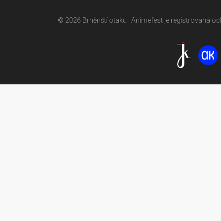
© 2026 Brněnští otaku | Animefest je registrovaná 