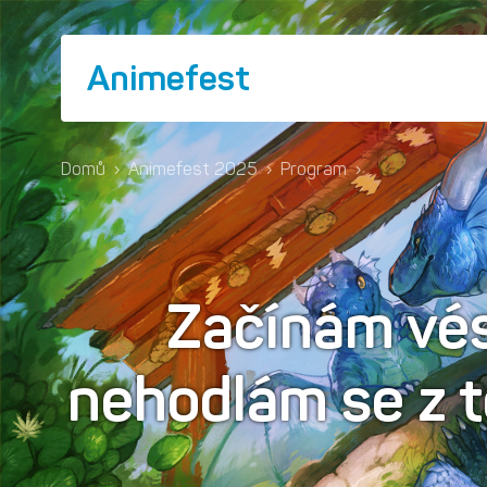
Animefest
Domů
›
Animefest 2025
›
Program
›
Začínám vé
nehodlám se z t