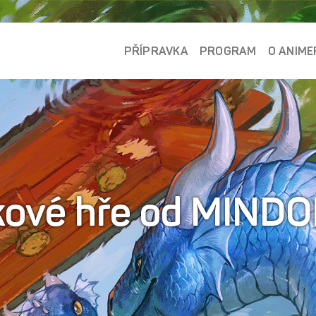
PŘÍPRAVKA
PROGRAM
O ANIME
skové hře od MINDO