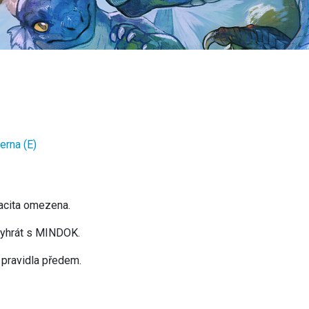
rna (E)
pacita omezena.
 vyhrát s MINDOK.
 pravidla předem.