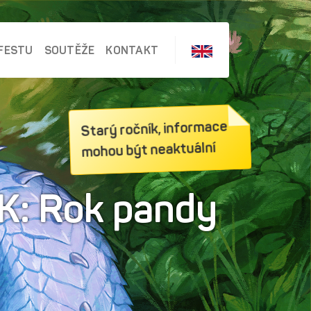
FESTU
SOUTĚŽE
KONTAKT
Starý ročník, informace
mohou být neaktuální
K: Rok pandy