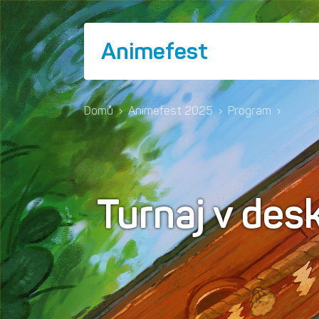
Animefest
Domů
›
Animefest 2025
›
Program
›
Turnaj v de