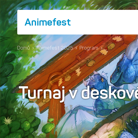
Animefest
Domů
›
Animefest 2025
›
Program
›
Turnaj v deskov