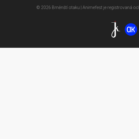
© 2026 Brněnští otaku | Animefest je registrovaná 