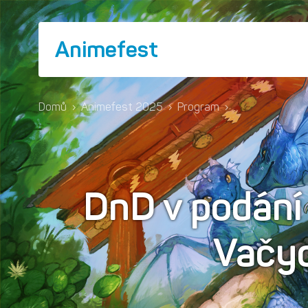
Animefest
Domů
›
Animefest 2025
›
Program
›
DnD v podání
Vačy