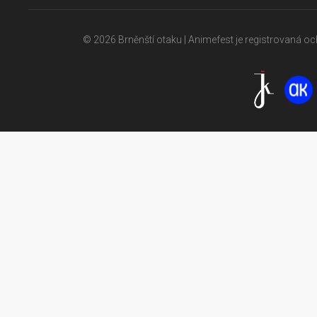
© 2026 Brněnští otaku | Animefest je registrovaná 