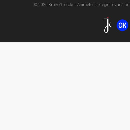
© 2026 Brněnští otaku | Animefest je registrovaná 