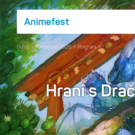
Animefest
Domů
›
Animefest 2025
›
Program
›
Hraní s Drač