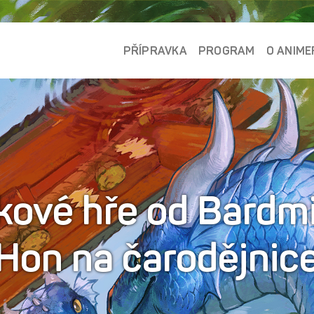
PŘÍPRAVKA
PROGRAM
O ANIME
skové hře od Bardm
Hon na čarodějnic