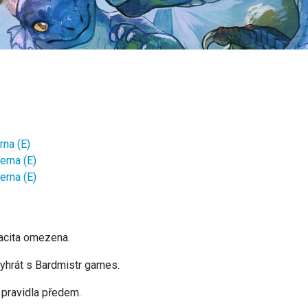
na (E)
rna (E)
rna (E)
pacita omezena.
 vyhrát s Bardmistr games.
 pravidla předem.