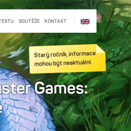
FESTU
SOUTĚŽE
KONTAKT
Starý ročník, informace
mohou být neaktuální
ister Games:
e