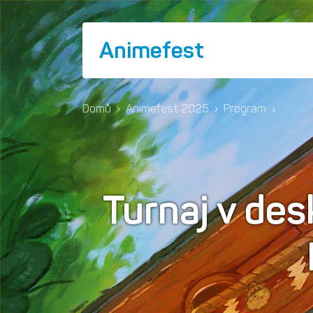
Animefest
Domů
›
Animefest 2025
›
Program
›
Turnaj v de