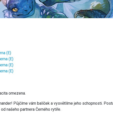
na (E)
rna (E)
rna (E)
rna (E)
pacita omezena.
mander! Půjčíme vám balíček a vysvětlíme jeho schopnosti. Post
 od našeho partnera Černého rytíře.