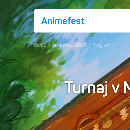
Animefest
Domů
›
Animefest 2025
›
Program
›
Turnaj v 