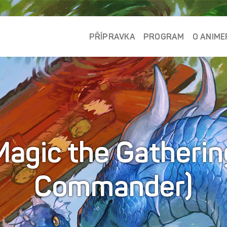
PŘÍPRAVKA
PROGRAM
O ANIME
Magic the Gatheri
Commander)