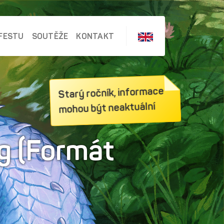
FESTU
SOUTĚŽE
KONTAKT
Starý ročník, informace
mohou být neaktuální
ng (Formát