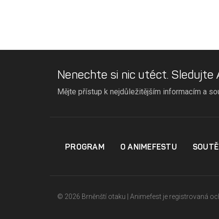
Nenechte si nic utéct. Sledujte
Mějte přístup k nejdůležitějším informacím a so
PROGRAM
O ANIMEFESTU
SOUTĚ
© 2026 Brněnští otaku | Animefest je registrovaná 