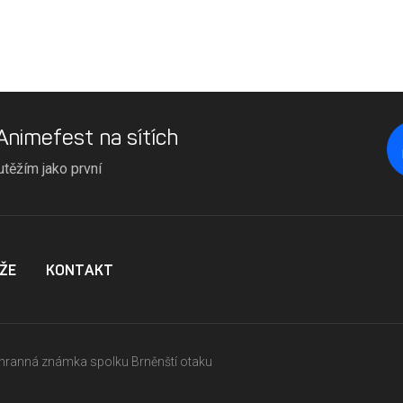
 Animefest na sítích
utěžím jako první
ŽE
KONTAKT
ochranná známka spolku Brněnští otaku