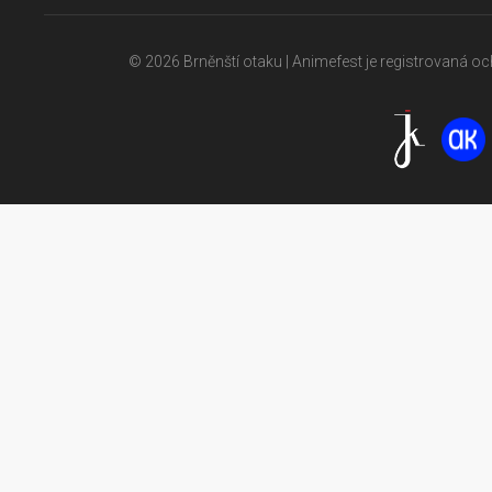
© 2026 Brněnští otaku | Animefest je registrovaná 