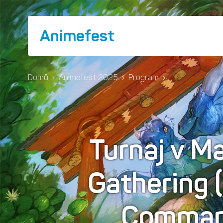
Animefest
Domů
›
Animefest 2025
›
Program
›
Turnaj v M
Gathering 
Comman