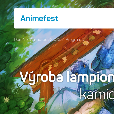
Animefest
Domů
›
Animefest 2025
›
Program
›
Výroba lampio
kami