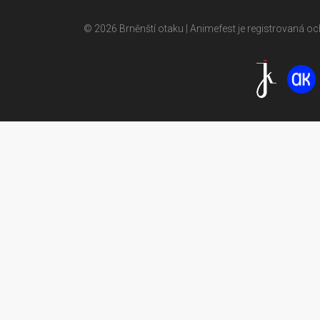
© 2026 Brněnští otaku | Animefest je registrovaná 