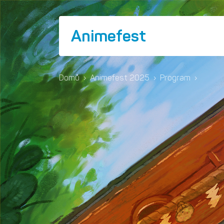
Animefest
Domů
›
Animefest 2025
›
Program
›