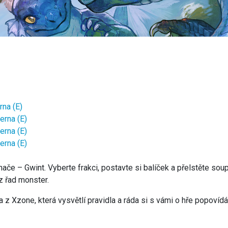
na (E)
rna (E)
rna (E)
rna (E)
ínače – Gwint. Vyberte frakci, postavte si balíček a přelstěte so
 z řad monster.
 Xzone, která vysvětlí pravidla a ráda si s vámi o hře popovídá