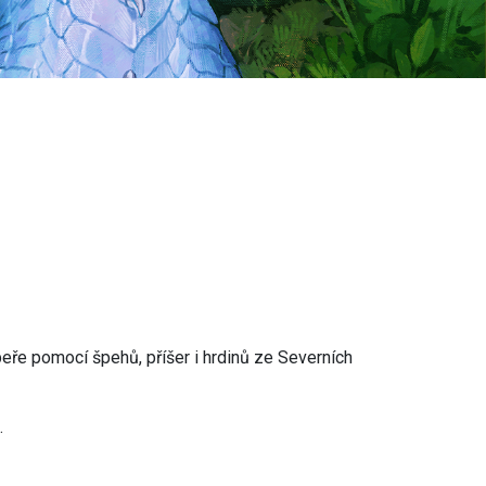
upeře pomocí špehů, příšer i hrdinů ze Severních
.