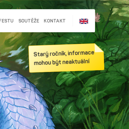
FESTU
SOUTĚŽE
KONTAKT
Starý ročník, informace
mohou být neaktuální