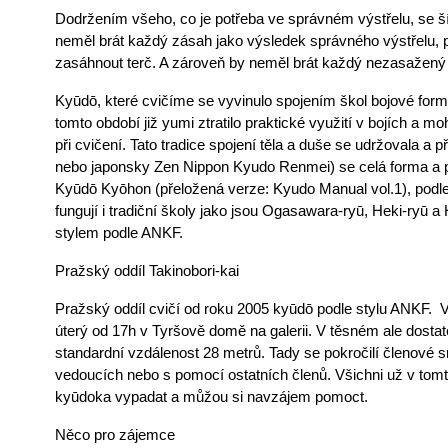
Dodržením všeho, co je potřeba ve správném výstřelu, se ší
neměl brát každý zásah jako výsledek správného výstřelu, p
zasáhnout terč. A zároveň by neměl brát každý nezasažený 
Kyūdō, které cvičíme se vyvinulo spojením škol bojové formy, 
tomto období již yumi ztratilo praktické využití v bojích a moh
při cvičení. Tato tradice spojení těla a duše se udržovala a 
nebo japonsky Zen Nippon Kyudo Renmei) se celá forma a př
Kyūdō Kyōhon (přeložená verze: Kyudo Manual vol.1), podle
fungují i tradiční školy jako jsou Ogasawara-ryū, Heki-ryū a
stylem podle ANKF.
Pražský oddíl Takinobori-kai
Pražský oddíl cvičí od roku 2005 kyūdō podle stylu ANKF.  V
úterý od 17h v Tyršově domě na galerii. V těsném ale dostat
standardní vzdálenost 28 metrů. Tady se pokročilí členové 
vedoucích nebo s pomocí ostatních členů. Všichni už v tomto
kyūdoka vypadat a můžou si navzájem pomoct.
Něco pro zájemce