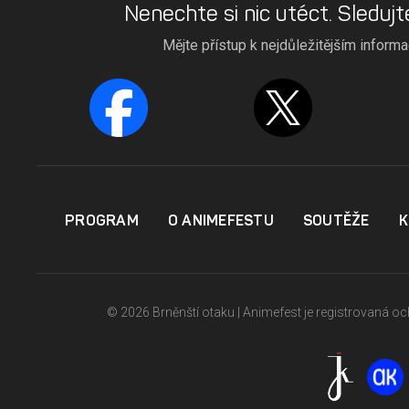
Nenechte si nic utéct. Sledujt
Mějte přístup k nejdůležitějším inform
PROGRAM
O ANIMEFESTU
SOUTĚŽE
K
© 2026 Brněnští otaku | Animefest je registrovaná 