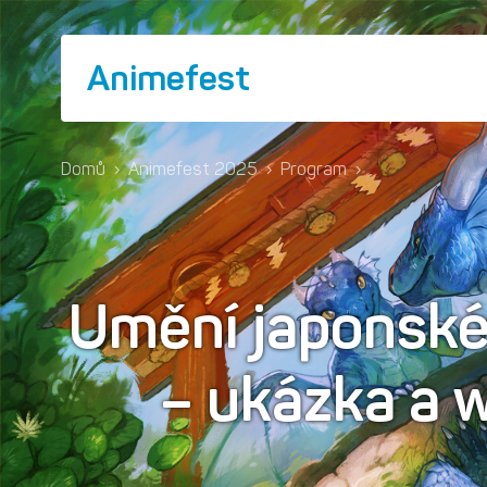
Animefest
Domů
›
Animefest 2025
›
Program
›
Umění japonské
– ukázka a 