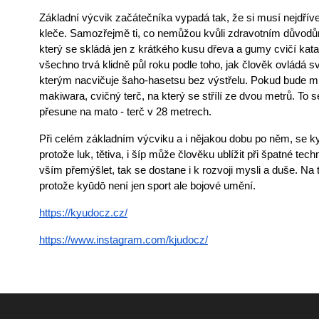
Základní výcvik začátečníka vypadá tak, že si musí nejdříve o
kleče. Samozřejmě ti, co nemůžou kvůli zdravotním důvodům
který se skládá jen z krátkého kusu dřeva a gumy cvičí kata
všechno trvá klidně půl roku podle toho, jak člověk ovládá sv
kterým nacvičuje šaho-hasetsu bez výstřelu. Pokud bude mít
makiwara, cvičný terč, na který se střílí ze dvou metrů. To 
přesune na mato - terč v 28 metrech.
Při celém základním výcviku a i nějakou dobu po něm, se ky
protože luk, tětiva, i šíp může člověku ublížit při špatné tec
vším přemýšlet, tak se dostane i k rozvoji mysli a duše. Na
protože kyūdō není jen sport ale bojové umění.
https://kyudocz.cz/
https://www.instagram.com/kjudocz/