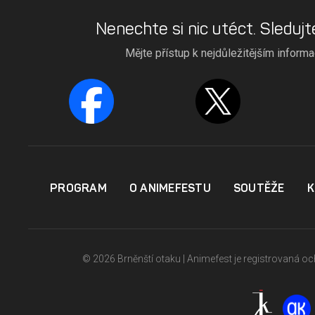
Nenechte si nic utéct. Sledujt
Mějte přístup k nejdůležitějším inform
PROGRAM
O ANIMEFESTU
SOUTĚŽE
K
© 2026 Brněnští otaku | Animefest je registrovaná 