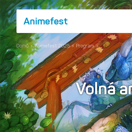
Animefest
Domů
›
Animefest 2025
›
Program
›
Volná a