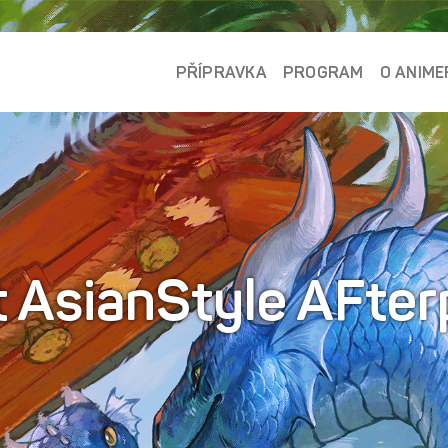
PŘÍPRAVKA
PROGRAM
O ANIME
 AsianStyle AFterp