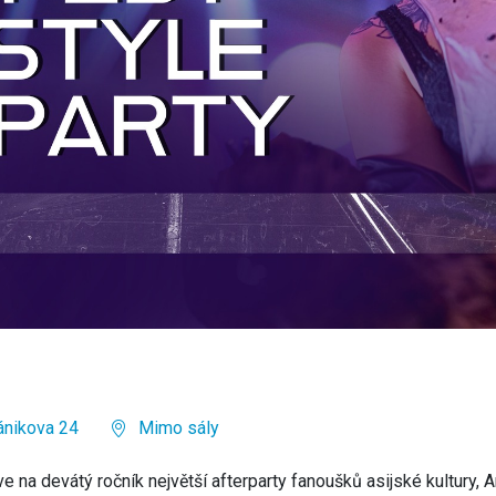
ánikova 24
Mimo sály
 na devátý ročník největší afterparty fanoušků asijské kultury, 