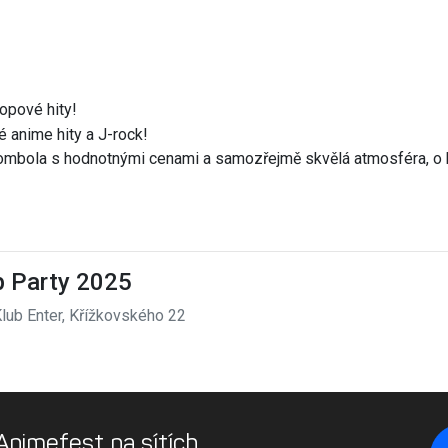
popové hity!
 anime hity a J-rock!
tombola s hodnotnými cenami a samozřejmě skvělá atmosféra, o k
p Party 2025
lub Enter, Křížkovského 22
 Animefest na sítích