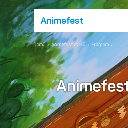
Animefest
Domů
›
Animefest 2025
›
Program
›
Animefest