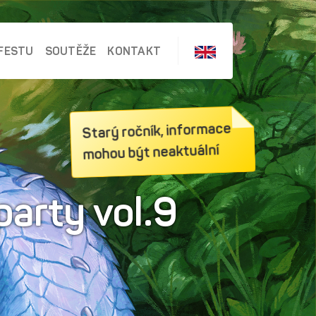
FESTU
SOUTĚŽE
KONTAKT
Starý ročník, informace
mohou být neaktuální
arty vol.9