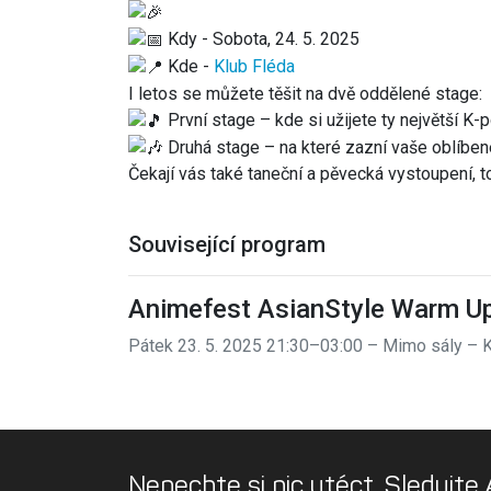
Kdy - Sobota, 24. 5. 2025
Kde -
Klub Fléda
I letos se můžete těšit na dvě oddělené stage:
První stage – kde si užijete ty největší K-
Druhá stage – na které zazní vaše oblíbené
Čekají vás také taneční a pěvecká vystoupení, 
Související program
Animefest AsianStyle Warm U
Pátek 23. 5. 2025 21:30–03:00 – Mimo sály
– K
Nenechte si nic utéct. Sledujte