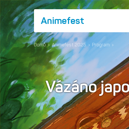
Animefest
Domů
›
Animefest 2025
›
Program
›
Vázáno japo