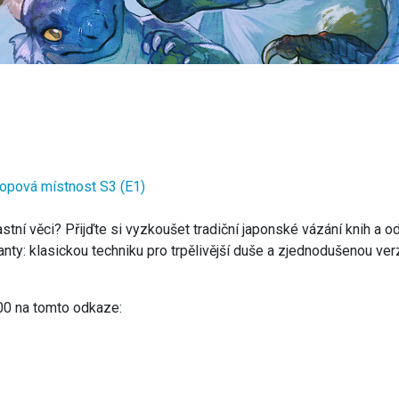
pová místnost S3 (E1)
lastní věci? Přijďte si vyzkoušet tradiční japonské vázání knih a
anty: klasickou techniku pro trpělivější duše a zjednodušenou verz
:00 na tomto odkaze: