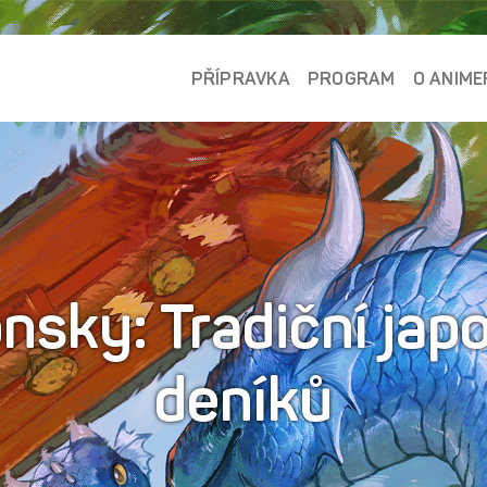
PŘÍPRAVKA
PROGRAM
O ANIME
nsky: Tradiční jap
deníků