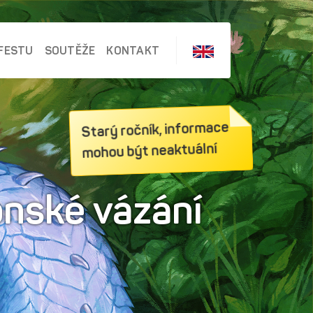
FESTU
SOUTĚŽE
KONTAKT
Starý ročník, informace
mohou být neaktuální
onské vázání