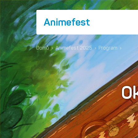
Animefest
Domů
›
Animefest 2025
›
Program
›
Ok