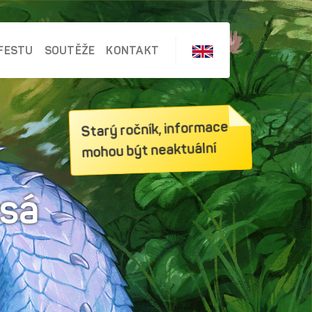
FESTU
SOUTĚŽE
KONTAKT
Starý ročník, informace
mohou být neaktuální
isá