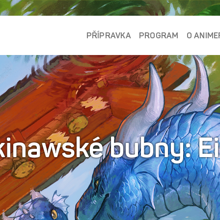
PŘÍPRAVKA
PROGRAM
O ANIME
inawské bubny: E