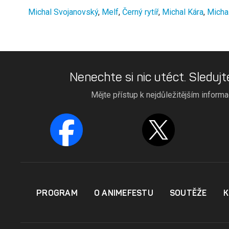
Michal Svojanovský
,
Melf
,
Černý rytíř
,
Michal Kára
,
Michal
Nenechte si nic utéct. Sledujt
Mějte přístup k nejdůležitějším inform
PROGRAM
O ANIMEFESTU
SOUTĚŽE
K