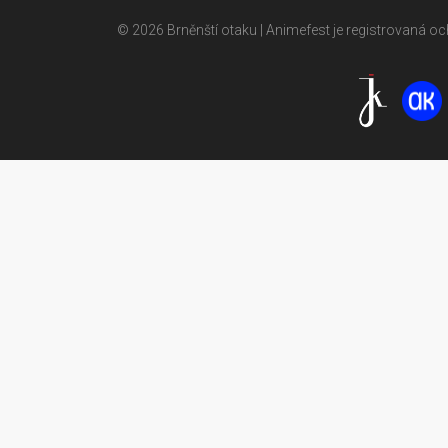
© 2026 Brněnští otaku | Animefest je registrovaná 