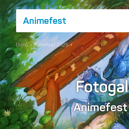
Animefest
Domů
›
Animefest 2025
›
Fotogal
Animefes