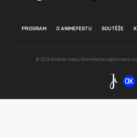
PROGRAM
O ANIMEFESTU
SOUTĚŽE
K
© 2026 Brněnští otaku | Animefest je registrovaná 