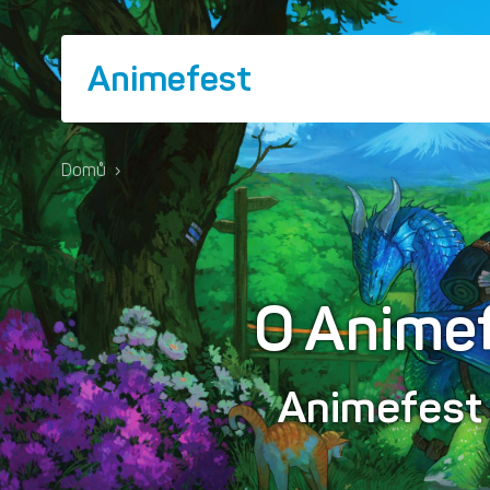
Animefest
Domů
›
O Anime
Animefes