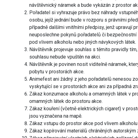
návštěvnický náramek a bude vykázán z prostor ak
Pořadatel si vyhrazuje právo bez náhrady vstupné
osobu, jejíž jednání bude v rozporu s právními před
případně dalšími vnitřními předpisy, jenž upravují 
neuposlechne pokynů pořadatelů či bezpečnostní sl
pod vlivem alkoholu nebo jiných návykových látek.
Návštěvník projevuje souhlas s těmito pravidly tím
souhlasu nebude vpuštěn na akci.
Návštěvník je povinen nosit viditelně náramek, kte
pobytu v prostorách akce.
Animefest ani žádný z jeho pořadatelů nenesou zo
vyskytující se v prostorách akce ani za případná zr
Zákaz konzumace alkoholu a omamných látek v pro
omamných látek do prostoru akce.
Zákaz kouření (včetně elektrických cigaret) v pros
jsou vyznačena na mapě.
Zákaz vstupu do prostor akce pod vlivem alkoholu
Zákaz kopírování materiálů chráněných autorským