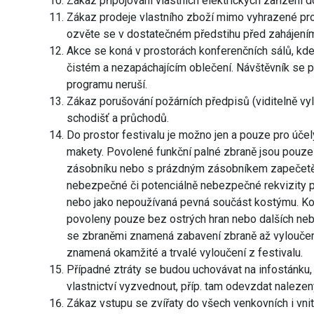
Zákaz připojování vlastních elektrických zařízení 
Zákaz prodeje vlastního zboží mimo vyhrazené pros
ozvěte se v dostatečném předstihu před zahájen
Akce se koná v prostorách konferenčních sálů, kde s
čistém a nezapáchajícím oblečení. Návštěvník se p
programu neruší.
Zákaz porušování požárních předpisů (viditelně vy
schodišť a průchodů.
Do prostor festivalu je možno jen a pouze pro účel
makety. Povolené funkční palné zbraně jsou pouze 
zásobníku nebo s prázdným zásobníkem zapečetěn
nebezpečné či potenciálně nebezpečné rekvizity
nebo jako nepoužívaná pevná součást kostýmu. Kos
povoleny pouze bez ostrých hran nebo dalších n
se zbraněmi znamená zabavení zbraně až vyloučení 
znamená okamžité a trvalé vyloučení z festivalu.
Případné ztráty se budou uchovávat na infostánku,
vlastnictví vyzvednout, příp. tam odevzdat naleze
Zákaz vstupu se zvířaty do všech venkovních i vnit