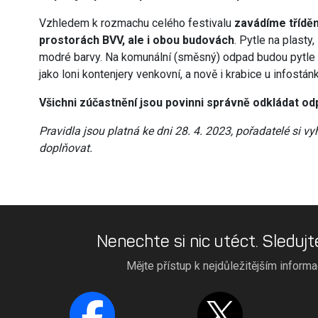
Vzhledem k rozmachu celého festivalu
zavádíme třídě
prostorách BVV, ale i obou budovách
. Pytle na plast
modré barvy. Na komunální (směsný) odpad budou pytle 
jako loni kontenjery venkovní, a nově i krabice u infostán
Všichni zúčastnění jsou povinni správně odkládat od
Pravidla jsou platná ke dni 28. 4. 2023, pořadatelé si vy
doplňovat.
Nenechte si nic utéct. Sledujt
Mějte přístup k nejdůležitějším inform