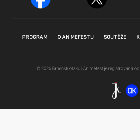
PROGRAM
O ANIMEFESTU
SOUTĚŽE
K
© 2026 Brněnští otaku | Animefest je registrovaná 