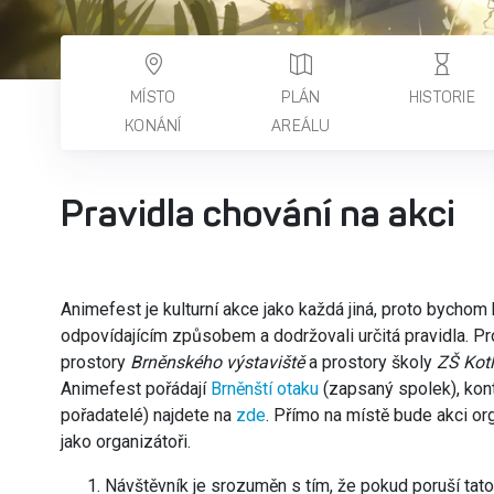
MÍSTO
PLÁN
HISTORIE
KONÁNÍ
AREÁLU
Pravidla chování na akci
Animefest je kulturní akce jako každá jiná, proto bychom 
odpovídajícím způsobem a dodržovali určitá pravidla. P
prostory
Brněnského výstaviště
a prostory školy
ZŠ Kotl
Animefest pořádají
Brněnští otaku
(zapsaný spolek), kon
pořadatelé) najdete na
zde
. Přímo na místě bude akci o
jako organizátoři.
Návštěvník je srozuměn s tím, že pokud poruší tat