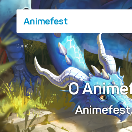
Animefest
Domů
›
O Anime
Animefes