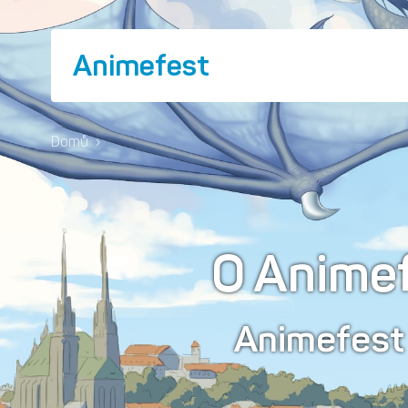
Animefest
Domů
›
O Anime
Animefes