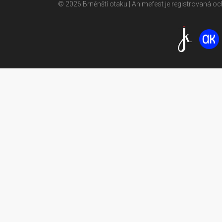
© 2026 Brněnští otaku | Animefest je registrovaná 