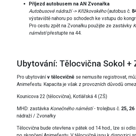
Příjezd autobusem na AN Zvonařka
Autobusové nádraží -> Křížkovského
(autobus č.
8
výstaviště nahoru po schodech ke vstupu do kongr
Pro cestu zpět na Zvonařku použijte ze zastávky
K
náměstí
přestupte na 44.
Ubytování: Tělocvična Sokol + 
Pro ubytování
v tělocvičně
se nemusíte registrovat, mů
Animefestu. Kapacita je však z provozních důvodů ome
Kounicova 22 (tělocvična), Kotlářská 4 (ZŠ)
MHD: zastávka
Konečného náměstí
- trolejbus č.
25, 26
nádraží / Zvonařky
Tělocvična bude otevřena v pátek od 14 hod., lze si odl
po skončení Animefestu. V tělocvičně jsou k dispozici sp