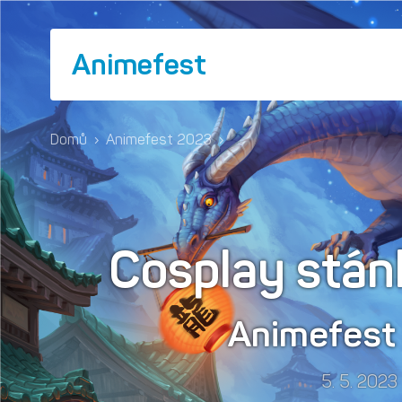
Animefest
Domů
›
Animefest 2023
›
Cosplay stán
Animefes
5. 5. 2023