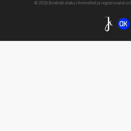
© 2026 Brněnští otaku | Animefest je registrovaná 