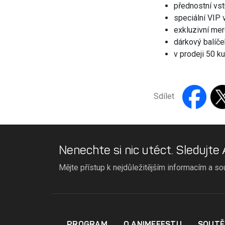
přednostní vs
speciální VIP
exkluzivní me
dárkový balíče
v prodeji 50 k
Sdílet
Nenechte si nic utéct. Sledujte
Mějte přístup k nejdůležitějším informacím a so
PROGRAM
O ANIMEFESTU
SOUTĚ