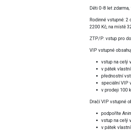
Děti 0-8 let zdarma,
Rodinné vstupné: 2 d
2200 Kč, na místě 32
ZTP/P: vstup pro do
VIP vstupné obsahuj
vstup na celý 
v pátek vlastn
přednostní vs
speciální VIP
v prodeji 100
Dračí VIP vstupné o
podpoříte Ani
vstup na celý 
v pátek vlastn