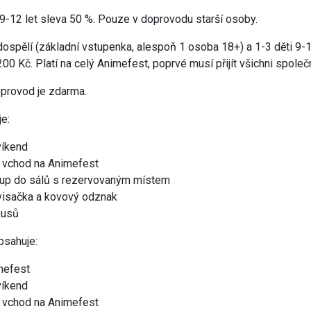
 9-12 let sleva 50 %. Pouze v doprovodu starší osoby.
ospělí (základní vstupenka, alespoň 1 osoba 18+) a 1-3 děti 9-12
00 Kč. Platí na celý Animefest, poprvé musí přijít všichni společ
provod je zdarma.
e:
víkend
í vchod na Animefest
tup do sálů s rezervovaným místem
 visačka a kovový odznak
 kusů
bsahuje:
mefest
víkend
í vchod na Animefest