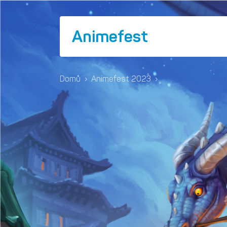
Animefest
Domů
›
Animefest 2023
›