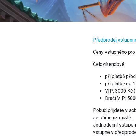
Předprodej vstupen
Ceny vstupného pro 
Celovíkendové:
při platbě pře
při platbě od 1
VIP: 3000 Kč 
Dračí VIP: 500
Pokud přijdete v sob
se přímo na místě.
Jednodenní vstupenka
vstupné v předprodej