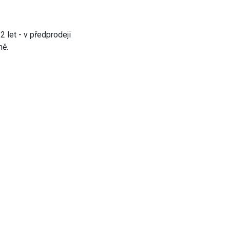
 let - v předprodeji
ně.