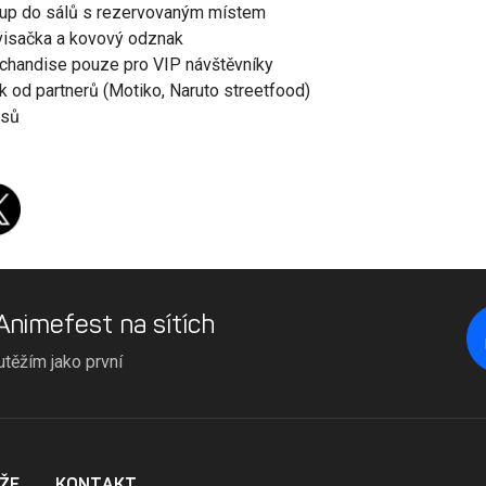
tup do sálů s rezervovaným místem
 visačka a kovový odznak
rchandise pouze pro VIP návštěvníky
k od partnerů (Motiko, Naruto streetfood)
usů
 Animefest na sítích
utěžím jako první
ŽE
KONTAKT