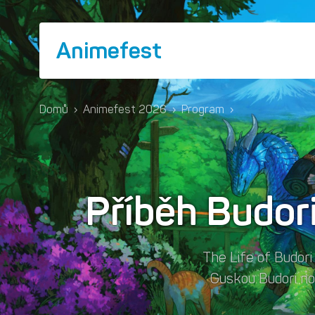
Animefest
Domů
›
Animefest 2026
›
Program
›
Příběh Budor
The Life of Budor
Guskou Budori no