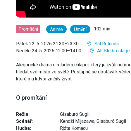
102 min
Promítání
Anime
Umění
Pátek 22. 5. 2026 21:30–23:30
Sál Rotunda
Neděle 24. 5. 2026 12:00–14:00
AF Studio stage 
Alegorické drama o mladém chlapci, který je kvůli neúro
hledat své místo ve světě. Postupně se dostává k vědecké
které mu kdysi zničily život.
O promítání
Režie:
Gisaburó Sugii
Scénář:
Kendži Mijazawa, Gisaburó Sugii
Hudba:
Rjóta Komacu