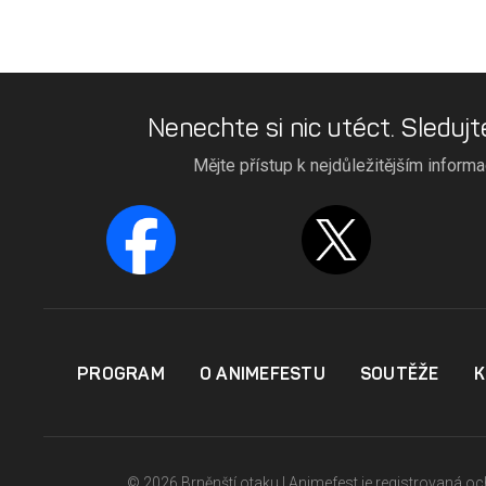
Nenechte si nic utéct. Sledujt
Mějte přístup k nejdůležitějším inform
PROGRAM
O ANIMEFESTU
SOUTĚŽE
K
© 2026 Brněnští otaku | Animefest je registrovaná 