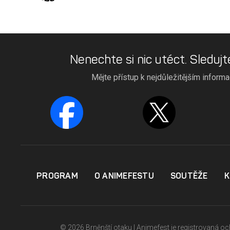
Nenechte si nic utéct. Sledujt
Mějte přístup k nejdůležitějším inform
PROGRAM
O ANIMEFESTU
SOUTĚŽE
K
© 2026 Brněnští otaku | Animefest je registrovaná 