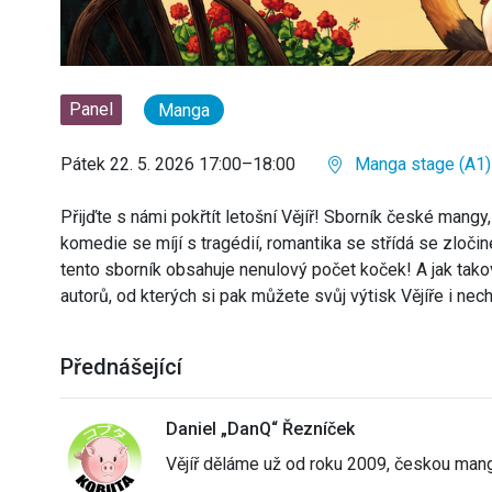
Panel
Manga
Pátek 22. 5. 2026 17:00–18:00
Manga stage (A1)
Přijďte s námi pokřtít letošní Vějíř! Sborník české mang
komedie se míjí s tragédií, romantika se střídá se zloči
tento sborník obsahuje nenulový počet koček! A jak tak
autorů, od kterých si pak můžete svůj výtisk Vějíře i ne
Přednášející
Daniel „DanQ“ Řezníček
Vějíř děláme už od roku 2009, českou mang