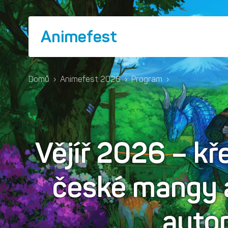
Animefest
Domů
›
Animefest 2026
›
Program
›
Vějíř 2026 – kř
české mangy 
auto