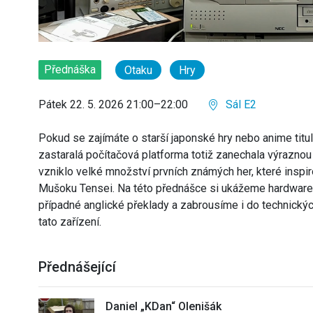
Přednáška
Otaku
Hry
Pátek 22. 5. 2026 21:00–22:00
Sál E2
Pokud se zajímáte o starší japonské hry nebo anime tituly,
zastaralá počítačová platforma totiž zanechala výraznou 
vzniklo velké množství prvních známých her, které inspir
Mušoku Tensei. Na této přednášce si ukážeme hardware P
případné anglické překlady a zabrousíme i do technických
tato zařízení.
Přednášející
Daniel „KDan“ Olenišák