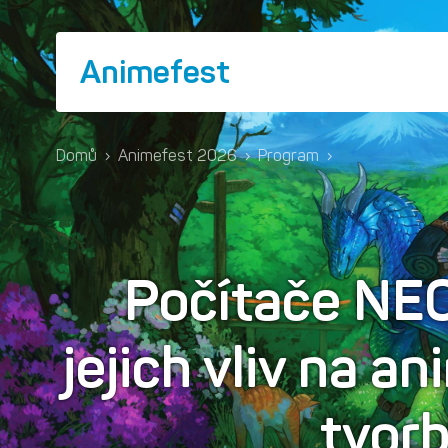
Animefest
Domů
›
Animefest 2026
›
Program
›
Počítače NE
jejich vliv na 
tvor