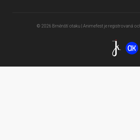
© 2026 Brněnští otaku | Animefest je registrovaná 