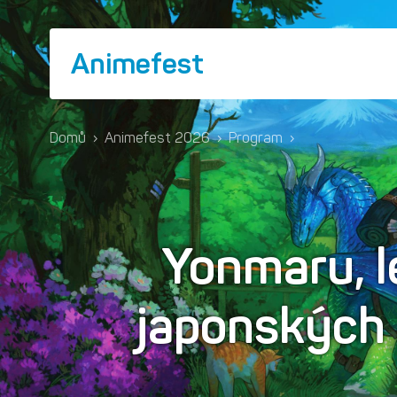
Animefest
Domů
›
Animefest 2026
›
Program
›
Yonmaru, 
japonských 