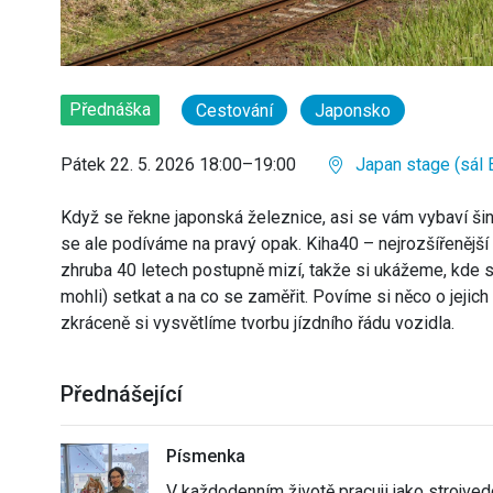
Přednáška
Cestování
Japonsko
Pátek 22. 5. 2026 18:00–19:00
Japan stage (sál 
Když se řekne japonská železnice, asi se vám vybaví ši
se ale podíváme na pravý opak. Kiha40 – nejrozšířenějš
zhruba 40 letech postupně mizí, takže si ukážeme, kde
mohli) setkat a na co se zaměřit. Povíme si něco o jejich
zkráceně si vysvětlíme tvorbu jízdního řádu vozidla.
Přednášející
Písmenka
V každodenním životě pracuji jako strojved