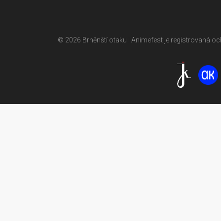
© 2026 Brněnští otaku | Animefest je registrovaná 