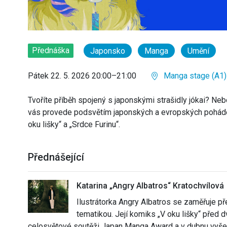
Přednáška
Japonsko
Manga
Umění
Pátek 22. 5. 2026 20:00–21:00
Manga stage (A1)
Tvoříte příběh spojený s japonskými strašidly jókai? Neb
vás provede podsvětím japonských a evropských poháde
oku lišky“ a „Srdce Furinu“.
Přednášející
Katarina „Angry Albatros“ Kratochvílová
Ilustrátorka Angry Albatros se zaměřuje p
tematikou. Její komiks „V oku lišky“ před 
celosvětové soutěži Japan Manga Award a v dubnu vyšel j