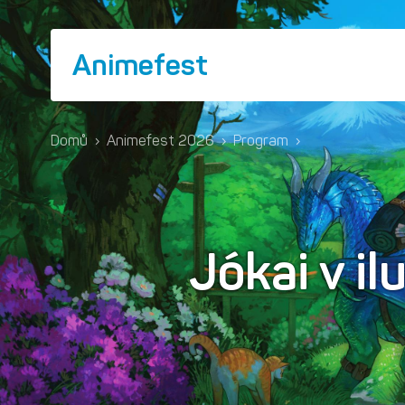
Animefest
Domů
›
Animefest 2026
›
Program
›
Jókai v il