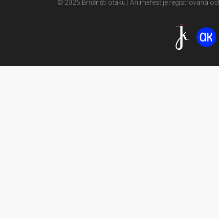
© 2026 Brněnští otaku | Animefest je registrovaná 